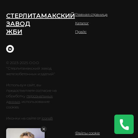
СТЕРЛИТАМАКСКИЙ
Главная страница
ЗАВОД
Каталог
ЖБИ
Прайс
© 2023-2025 ООО
"Стерлитамакский завод
железобетонных изделий"
Используя сайт, вы
предоставляете согласие на
обработку
персональных
данных
, использование
cookies
Иконки на сайте от
icons8
Спецтехника
Файлы cookie