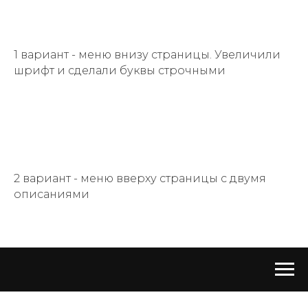
Стерлитамакский завод ЖБИ
1 вариант - меню внизу страницы. Увеличили
шрифт и сделали буквы строчными
2 вариант - меню вверху страницы с двумя
описаниями